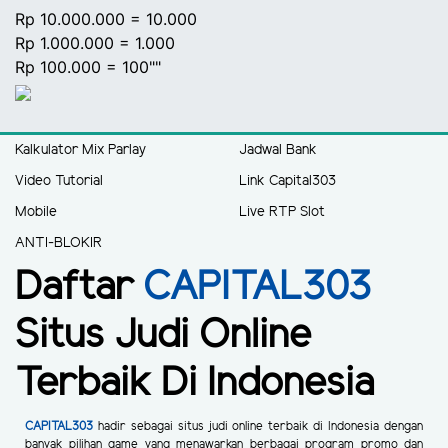
Rp 10.000.000 = 10.000
Rp 1.000.000 = 1.000
Rp 100.000 = 100""
Kalkulator Mix Parlay
Jadwal Bank
Video Tutorial
Link Capital303
Mobile
Live RTP Slot
ANTI-BLOKIR
Daftar
CAPITAL303
Situs Judi Online
Terbaik Di Indonesia
CAPITAL303
hadir sebagai situs judi online terbaik di Indonesia dengan
banyak pilihan game yang menawarkan berbagai program promo dan