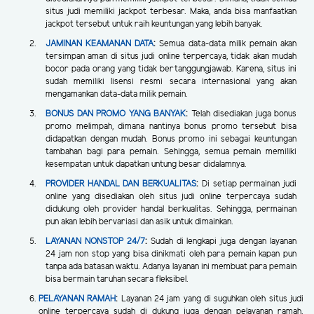
situs judi memiliki jackpot terbesar. Maka, anda bisa manfaatkan
jackpot tersebut untuk raih keuntungan yang lebih banyak.
JAMINAN KEAMANAN DATA
:
Semua data-data milik pemain akan
tersimpan aman di situs judi online terpercaya, tidak akan mudah
bocor pada orang yang tidak bertanggungjawab. Karena, situs ini
sudah memiliki lisensi resmi secara internasional yang akan
mengamankan data-data milik pemain.
BONUS DAN PROMO YANG BANYAK
:
Telah disediakan juga bonus
promo melimpah, dimana nantinya bonus promo tersebut bisa
didapatkan dengan mudah. Bonus promo ini sebagai keuntungan
tambahan bagi para pemain. Sehingga, semua pemain memiliki
kesempatan untuk dapatkan untung besar didalamnya.
PROVIDER HANDAL DAN BERKUALITAS
:
Di setiap permainan judi
online yang disediakan oleh situs judi online terpercaya sudah
didukung oleh provider handal berkualitas. Sehingga, permainan
pun akan lebih bervariasi dan asik untuk dimainkan.
LAYANAN NONSTOP 24/7
:
Sudah di lengkapi juga dengan layanan
24 jam non stop yang bisa dinikmati oleh para pemain kapan pun
tanpa ada batasan waktu. Adanya layanan ini membuat para pemain
bisa bermain taruhan secara fleksibel.
PELAYANAN RAMAH
:
Layanan 24 jam yang di suguhkan oleh situs judi
online terpercaya sudah di dukung juga dengan pelayanan ramah.