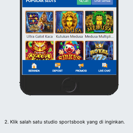
2. Klik salah satu studio sportsbook yang di inginkan.