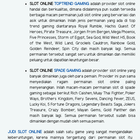
SLOT ONLINE
TOPTREND GAMING
adalah provider slot online
handal dan berkualitas, dimana didalamnya pun sudah tersedia
berbagai macam permainan judi slot online yang bervariasi dan
asik untuk dimainkan. Inilah jenis permainan yang ada di top
trend gaming diantaranya Royal Rumble, Hachis Quest Of
Heroes, Pirate Treasure, Jorgen From Bergen, Mega Phoenix,
Five Princesses, Storm of Egypt, Sea God, Wild West H5, Book
of the West, Wild Land, Grockels Cauldron, Rainbow Gold,
Golden Reindeer, Spin City dan masih banyak lagi. Semua
permainan tersebut sangat seru untuk dimainkan dan memiliki
peluang untuk dapatkan keuntungan besar.
SLOT ONLINE
SPADE GAMING
adalah provider slot online yang
banyak dimainkan juga oleh para pemain. Provider ini pun sama
menyediakan ragam permainan slot online paling
menyenangkan. Inilah macam-macam permainan slot di spade
gaming sebagai berikut Rich Caishen, Muay Thai Fighter, Poker
Ways, Brothers Kingdom, Fiery Sevens, Dancing Fever, ZEUS,
Lucky Koi, 5 Fortune Dragons, Legendary Beasts Saga, Jokers
Treasure, Crazy Bomber, Mayan Gems, Gold Panther dan
masih banyak lagi. Semua permainan tersebut sudah bisa
dimainkan dengan mudah oleh semua pemain.
JUDI SLOT ONLINE
adalah salah satu game yang sangat mengandalkan
keberuntungan, karena mainnya tergantung dari permainan slot itu