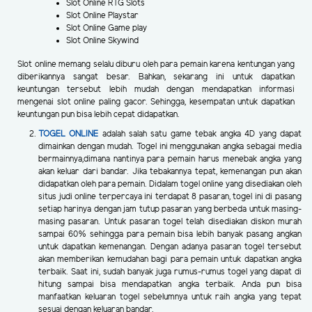
Slot Online RTG Slots
Slot Online Playstar
Slot Online Game play
Slot Online Skywind
Slot online memang selalu diburu oleh para pemain karena kentungan yang
diberikannya sangat besar. Bahkan, sekarang ini untuk dapatkan
keuntungan tersebut lebih mudah dengan mendapatkan informasi
mengenai slot online paling gacor. Sehingga, kesempatan untuk dapatkan
keuntungan pun bisa lebih cepat didapatkan.
TOGEL ONLINE
adalah salah satu game tebak angka 4D yang dapat
dimainkan dengan mudah. Togel ini menggunakan angka sebagai media
bermainnya,dimana nantinya para pemain harus menebak angka yang
akan keluar dari bandar. Jika tebakannya tepat, kemenangan pun akan
didapatkan oleh para pemain. Didalam togel online yang disediakan oleh
situs judi online terpercaya ini terdapat 8 pasaran, togel ini di pasang
setiap harinya dengan jam tutup pasaran yang berbeda untuk masing-
masing pasaran. Untuk pasaran togel telah disediakan diskon murah
sampai 60% sehingga para pemain bisa lebih banyak pasang angkan
untuk dapatkan kemenangan. Dengan adanya pasaran togel tersebut
akan memberikan kemudahan bagi para pemain untuk dapatkan angka
terbaik. Saat ini, sudah banyak juga rumus-rumus togel yang dapat di
hitung sampai bisa mendapatkan angka terbaik. Anda pun bisa
manfaatkan keluaran togel sebelumnya untuk raih angka yang tepat
sesuai dengan keluaran bandar.