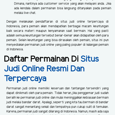
Dimana, nantinya ada customer service yang akan melayani anda. Jika
ada kendala dalam permainan bisa langsung ditanyakan pada pemain
melalui live chat.
Dengan melakukan pendaftaran di situs judi online terpercaya di
Indonesia, para pemain akan mendapatkan berbagai macam keuntungan
baik secara materi maupun kenyamanan saat bermain. Hal yang pasti
adalah semua keuntungan tersebut benar-benar akan didapatkan oleh para
pemain. Selain keuntungan yang bisa dirasakan oleh pemain, situs ini pun
menyediakan permainan judi online yang paling populer di kalangan pemain
di Indonesia.
Daftar Permainan Di
Situs
Judi Online Resmi Dan
Terpercaya
Permainan judi online memiliki keseruan dan tantangan tersendiri yang
dapat dinikmati oleh para pemain. Tidak heran, jika penggemar judi sudah
beralih ke permainan judi online dan mulai meninggalkan kebiasaan bermain
judi melalui bandar darat. Apalagi, seperti yang kita tau bermain di bandar
darat sangat menantang sekali dan tempatnya pun cukup sulit di temukan.
Karena, permainan judi sangat dilarang di Indonesia. Namun, masih ada saja